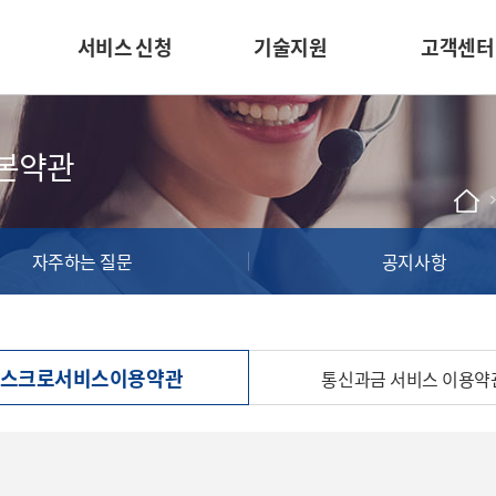
서비스 신청
기술지원
고객센터
이용안내
결제모듈
거래내역 
본약관
서비스 신청
결제데모
자주하는 
진행현황 조회
결과코드 조회
공지사항
자주하는 질문
공지사항
서비스 이용 
온라인
사업자등록 안내
스크로서비스이용약관
통신과금 서비스 이용약